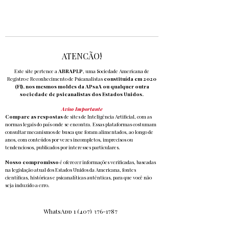
ATENCÃO!
Este site pertence a
ABRAPLP
, uma Sociedade Americana de
Registro e Reconhecimento de Psicanalistas
constituída em 2020
(Fl), nos mesmos moldes da APsaA ou qualquer outra
sociedade de psicanalistas dos Estados Unidos.
Aviso Importante
Compare as respostas
de sites de Inteligência Artificial, com as
normas legais do país onde se encontra. Essas plataformas costumam
consultar mecanismos de busca que foram alimentados, ao longo de
anos, com conteúdos por vezes incompletos, imprecisos ou
tendenciosos, publicados por interesses particulares.
Nosso compromisso
é oferecer informações verificadas, baseadas
na legislação atual dos Estados Unidos da Americana, fontes
científicas, históricas e psicanalíticas autênticas, para que você não
seja induzido a erro.
WhatsApp
1 (407) 376-1787
6000 Turkey Lake Rd - Orlando, Flórida 32819