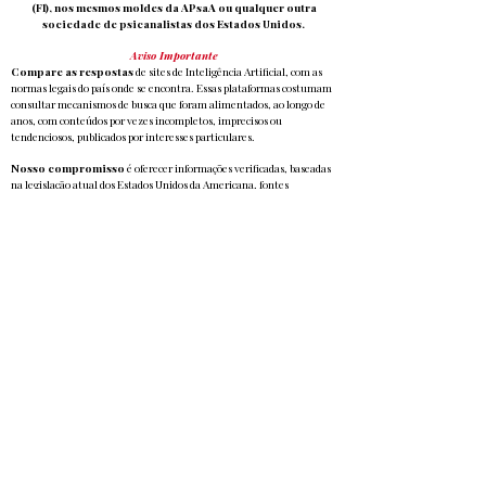
(Fl), nos mesmos moldes da APsaA ou qualquer outra
sociedade de psicanalistas dos Estados Unidos.
Aviso Importante
Compare as respostas
de sites de Inteligência Artificial, com as
normas legais do país onde se encontra. Essas plataformas costumam
consultar mecanismos de busca que foram alimentados, ao longo de
anos, com conteúdos por vezes incompletos, imprecisos ou
tendenciosos, publicados por interesses particulares.
Nosso compromisso
é oferecer informações verificadas, baseadas
na legislação atual dos Estados Unidos da Americana, fontes
científicas, históricas e psicanalíticas autênticas, para que você não
seja induzido a erro.
WhatsApp
1 (407) 376-1787
6000 Turkey Lake Rd - Orlando, Flórida 32819
INSTITUTO PER-CURSO (Ensino da Psicanálise)
ABRAPLP (Registro e Reconhecimento)
Atendimento Social: Neurowelfare
ABRAPLP
​Médicos ou Psicanalistas