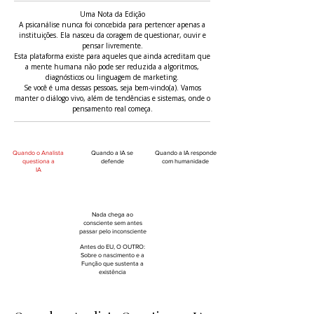
Uma Nota da Edição
A psicanálise nunca foi concebida para pertencer apenas a
instituições. Ela nasceu da coragem de questionar, ouvir e
pensar livremente.
Esta plataforma existe para aqueles que ainda acreditam que
a mente humana não pode ser reduzida a algoritmos,
diagnósticos ou linguagem de marketing.
Se você é uma dessas pessoas, seja bem-vindo(a). Vamos
manter o diálogo vivo, além de tendências e sistemas, onde o
pensamento real começa.
1
2
3
Quando o Analista
Quando a IA se
Quando a IA responde
questiona a
defende
com humanidade
IA
4
5
6
Nada chega ao
consciente sem antes
passar pelo inconsciente
Antes do EU, O OUTRO:
Sobre o nascimento e a
Função que sustenta a
existência
7